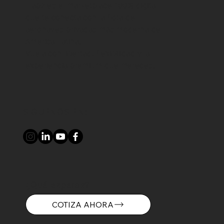
Flapz es el marketplace 100% digital
que te conecta con la flota de
aeronaves privadas más moderna de
América Latina.
Vuela con libertad, flexibilidad y la
experiencia premium que mereces.
SIGUENOS EN:
¿Qué esperas?
COTIZA AHORA