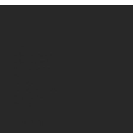
Inicio
Viajes de negocio
Viajes de placer
Cómo volar en jet privado en
Nuestros Destinos
Colombia sin ser millonario
Blog
Contacto
Contacta a un asesor
Preguntas frecuentes
Sitemaps
NOSOTROS