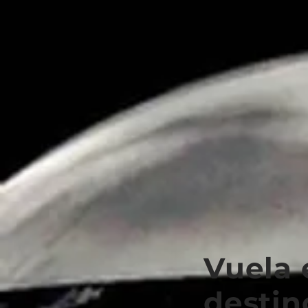
Vuela 
destin