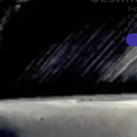
Exp
y c
pue