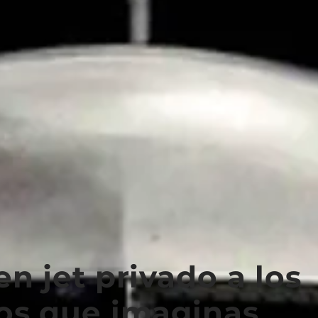
en jet privado a los
os que imaginas