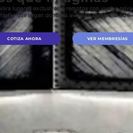
lora lugares exclusivos y remotos con vuelos priv
hárter que llegan donde la aviación comercial no
de.
COTIZA AHORA
VER MEMBRESÍAS