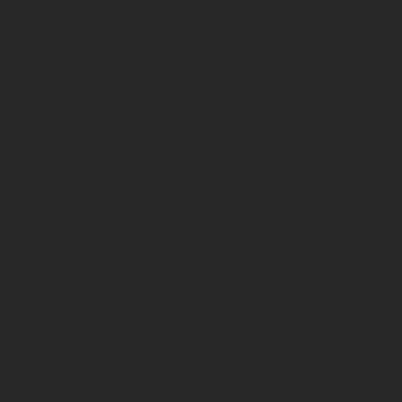
Inicio
Viajes de negocio
Viajes de placer
Cómo volar en jet privado en
Nuestros Destinos
Colombia sin ser millonario
Blog
Contacto
Contacta a un asesor
Preguntas frecuentes
Sitemaps
NOSOTROS
Flapz es el marketplace 100% digital
que te conecta con la flota de
aeronaves privadas más moderna de
América Latina.
Vuela con libertad, flexibilidad y la
experiencia premium que mereces.