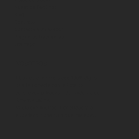
Cómo volar en jet privado en
Nuestros Destinos
Colombia sin ser millonario
Blog
Contacto
Contacta a un asesor
Preguntas frecuentes
Sitemaps
NOSOTROS
Flapz es el marketplace 100% digital
que te conecta con la flota de
aeronaves privadas más moderna de
América Latina.
Vuela con libertad, flexibilidad y la
experiencia premium que mereces.