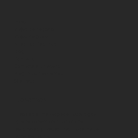
Inicio
Viajes de negocio
Viajes de placer
Cómo volar en jet privado en
Nuestros Destinos
Colombia sin ser millonario
Blog
Contacto
Contacta a un asesor
Preguntas frecuentes
Sitemaps
NOSOTROS
Flapz es el marketplace 100% digital
que te conecta con la flota de
aeronaves privadas más moderna de
América Latina.